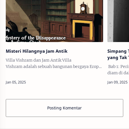
Misteri Hilangnya Jam Antik
Simpang T
yang Tak 
Villa Vishram dan Jam Antik Villa
Vishram adalah sebuah bangunan bergaya Eropa
Bab 1: Per
klasik, terdiri dari dua lantai dengan taman luas
diam di da
yang mengelilinginya. Lantai pertama memiliki
dengan bu
…
Pintu yang
Posting Komentar