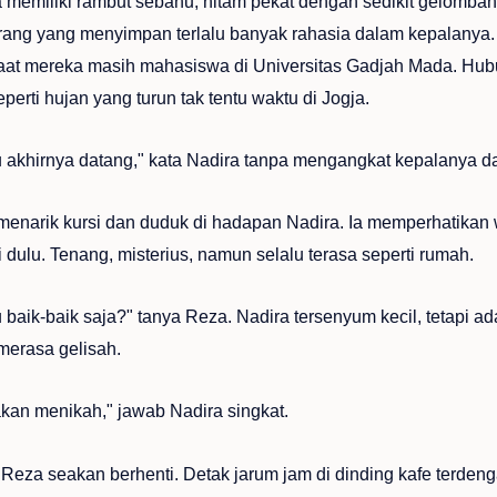
 memiliki rambut sebahu, hitam pekat dengan sedikit gelombang
rang yang menyimpan terlalu banyak rahasia dalam kepalanya.
saat mereka masih mahasiswa di Universitas Gadjah Mada. Hubu
seperti hujan yang turun tak tentu waktu di Jogja.
akhirnya datang," kata Nadira tanpa mengangkat kepalanya da
enarik kursi dan duduk di hadapan Nadira. Ia memperhatikan 
i dulu. Tenang, misterius, namun selalu terasa seperti rumah.
baik-baik saja?" tanya Reza. Nadira tersenyum kecil, tetapi 
merasa gelisah.
kan menikah," jawab Nadira singkat.
Reza seakan berhenti. Detak jarum jam di dinding kafe terdeng