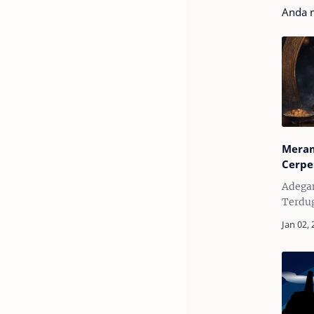
Anda m
Meram
Cerpe
Adegan
Terdug
nyama
hidup
Arga. 
berusi