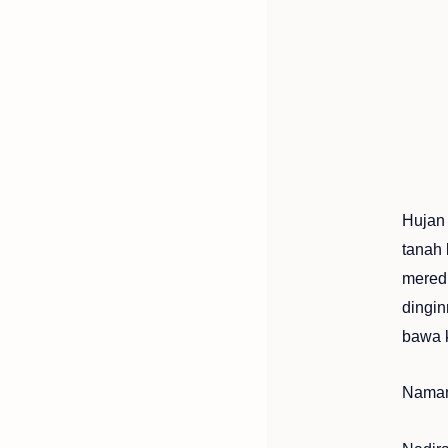
Hujan 
tanah 
mered
dingin
bawa 
Namany