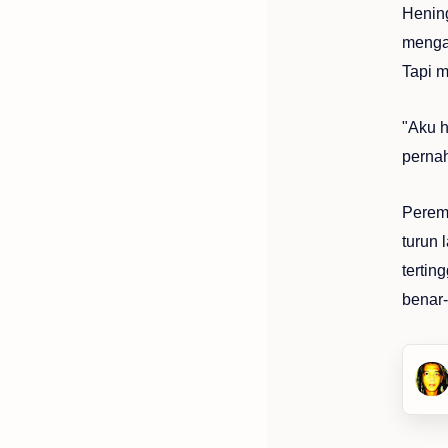
Hening
mengat
Tapi m
"Aku h
pernah
Peremp
turun 
tertin
benar-