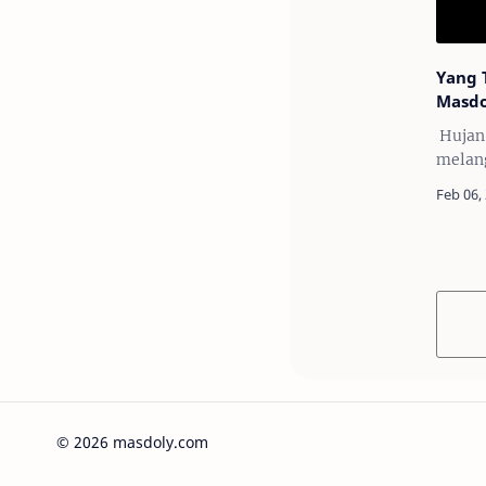
Yang 
Masdo
Hujan 
melang
kecil 
Aroma
dengan
dised
©
2026
masdoly.com