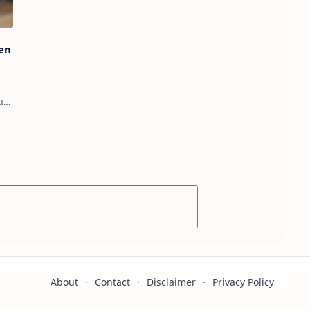
pen
nah
u
ia
About
Contact
Disclaimer
Privacy Policy