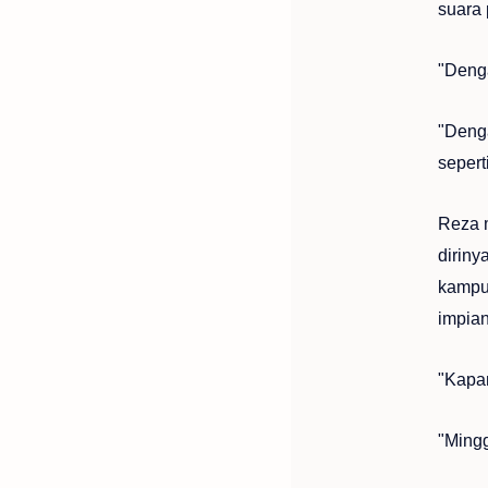
suara
"Deng
"Deng
sepert
Reza 
dirin
kampus
impian
"Kapan
"Ming