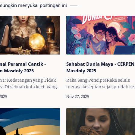
ungkin menyukai postingan ini
al Peramal Cantik -
Sahabat Dunia Maya - CERPEN
n Masdoly 2025
Masdoly 2025
 1: Kedatangan yang Tidak
Raka Sang PenciptaRaka selalu
a Di sebuah kota kecil yang
merasa kesepian sejak pindah ke
n, bernama Damarwulan,
kota itu. Hidup di antara gedung
lah seorang pemuda bernama
gedung tinggi membuatnya seper
Arga adalah seorang pria
titik kecil yang terlupakan. Untu
a 28 tahun, beker…
mengisi hari-hari…