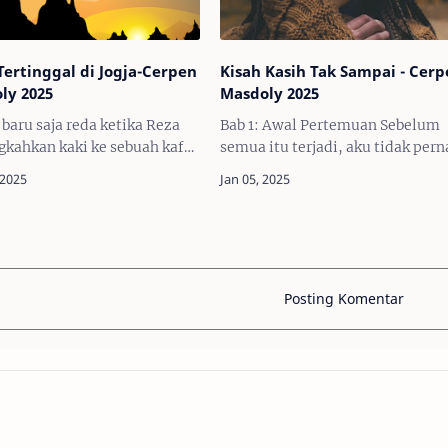
Tertinggal di Jogja-Cerpen
Kisah Kasih Tak Sampai - Cer
ly 2025
Masdoly 2025
baru saja reda ketika Reza
Bab 1: Awal Pertemuan Sebelum
kahkan kaki ke sebuah kafe
semua itu terjadi, aku tidak per
di sudut Jalan Malioboro.
tahu bahwa cinta bisa datang
 tanah basah bercampur
dengan begitu berat. Sebelum ak
 bau kopi hitam yang baru
mengenal Raka, aku merasa dun
uh menguar …
ini begitu biasa, r…
Posting Komentar