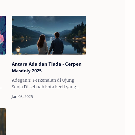
Antara Ada dan Tiada - Cerpen
Masdoly 2025
Adegan 1: Perkenalan di Ujung
Senja Di sebuah kota kecil yang
-
terletak di tepi laut, ada sebuah
ti
kedai kopi yang selalu ramai di
k
setiap sore. Di sinilah awal cerita
ini dimulai. Ked…