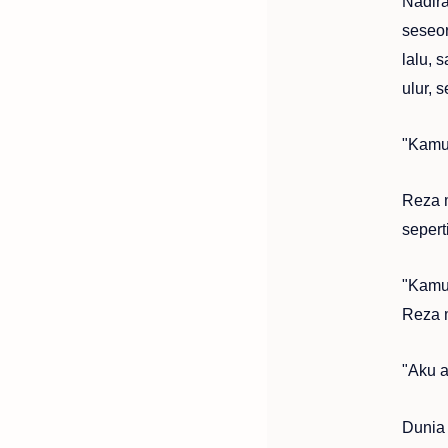
Nadira
seseo
lalu, 
ulur, 
"Kamu 
Reza m
sepert
"Kamu 
Reza 
"Aku a
Dunia 